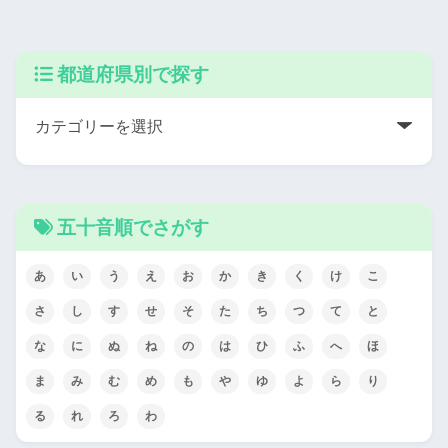
都道府県別で探す
五十音順でさがす
あ
い
う
え
お
か
き
く
け
こ
さ
し
す
せ
そ
た
ち
つ
て
と
な
に
ぬ
ね
の
は
ひ
ふ
へ
ほ
ま
み
む
め
も
や
ゆ
よ
ら
り
る
れ
ろ
わ