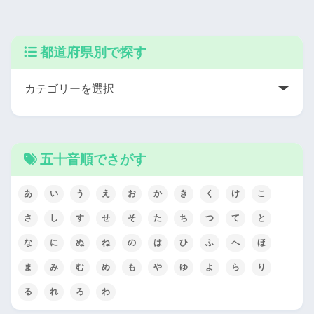
都道府県別で探す
五十音順でさがす
あ
い
う
え
お
か
き
く
け
こ
さ
し
す
せ
そ
た
ち
つ
て
と
な
に
ぬ
ね
の
は
ひ
ふ
へ
ほ
ま
み
む
め
も
や
ゆ
よ
ら
り
る
れ
ろ
わ