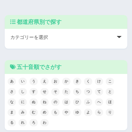
都道府県別で探す
五十音順でさがす
あ
い
う
え
お
か
き
く
け
こ
さ
し
す
せ
そ
た
ち
つ
て
と
な
に
ぬ
ね
の
は
ひ
ふ
へ
ほ
ま
み
む
め
も
や
ゆ
よ
ら
り
る
れ
ろ
わ