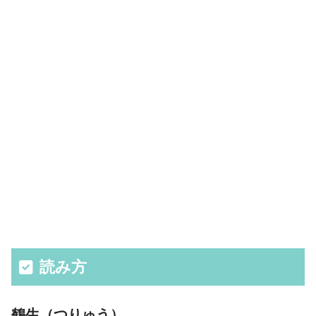
読み方
鶴生（つりゅう）