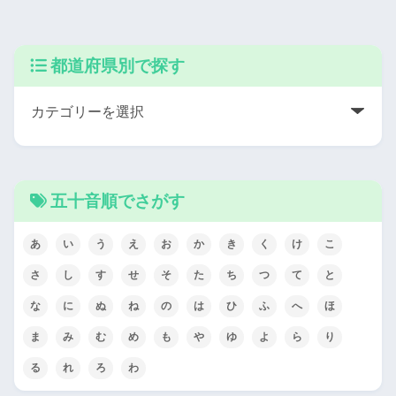
都道府県別で探す
五十音順でさがす
あ
い
う
え
お
か
き
く
け
こ
さ
し
す
せ
そ
た
ち
つ
て
と
な
に
ぬ
ね
の
は
ひ
ふ
へ
ほ
ま
み
む
め
も
や
ゆ
よ
ら
り
る
れ
ろ
わ